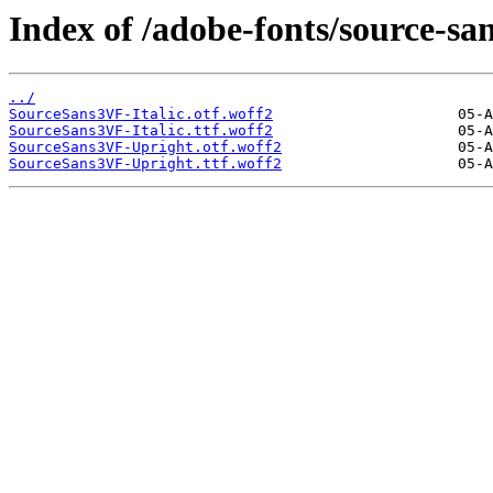
Index of /adobe-fonts/source-
../
SourceSans3VF-Italic.otf.woff2
SourceSans3VF-Italic.ttf.woff2
SourceSans3VF-Upright.otf.woff2
SourceSans3VF-Upright.ttf.woff2