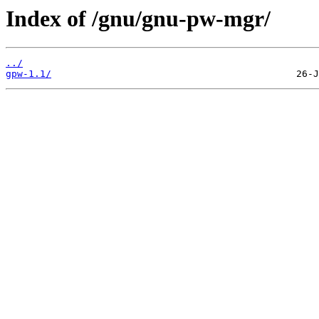
Index of /gnu/gnu-pw-mgr/
../
gpw-1.1/